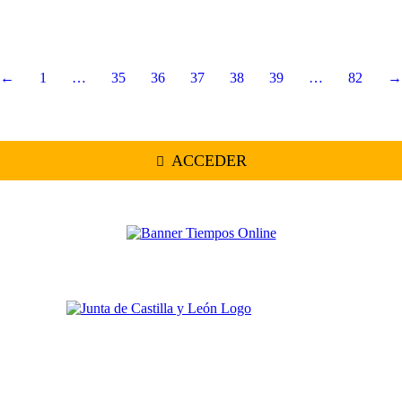
←
1
…
35
36
37
38
39
…
82
→
ACCEDER