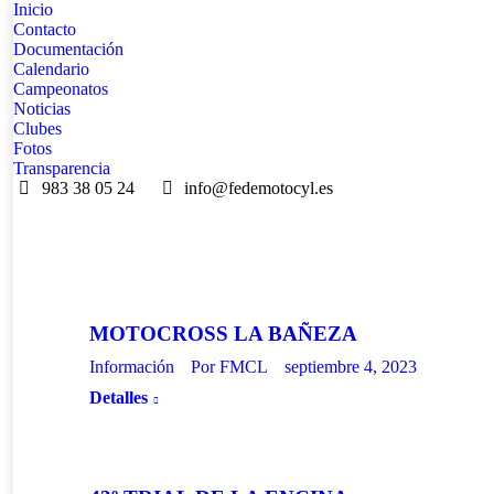
Inicio
Contacto
Documentación
Calendario
Campeonatos
Noticias
Clubes
Fotos
Transparencia
983 38 05 24
info@fedemotocyl.es
MOTOCROSS LA BAÑEZA
Información
Por
FMCL
septiembre 4, 2023
Detalles