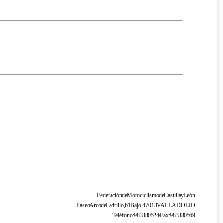
Federación de Motociclismo de Castilla y León
Paseo Arco de Ladrillo, 61 Bajo, 47013 VALLADOLID
Teléfono: 983 38 05 24 / Fax: 983 38 05 69