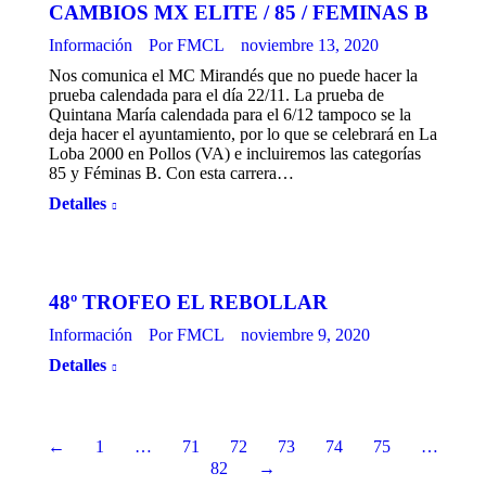
CAMBIOS MX ELITE / 85 / FEMINAS B
Información
Por
FMCL
noviembre 13, 2020
Nos comunica el MC Mirandés que no puede hacer la
prueba calendada para el día 22/11. La prueba de
Quintana María calendada para el 6/12 tampoco se la
deja hacer el ayuntamiento, por lo que se celebrará en La
Loba 2000 en Pollos (VA) e incluiremos las categorías
85 y Féminas B. Con esta carrera…
Detalles
48º TROFEO EL REBOLLAR
Información
Por
FMCL
noviembre 9, 2020
Detalles
←
1
…
71
72
73
74
75
…
82
→