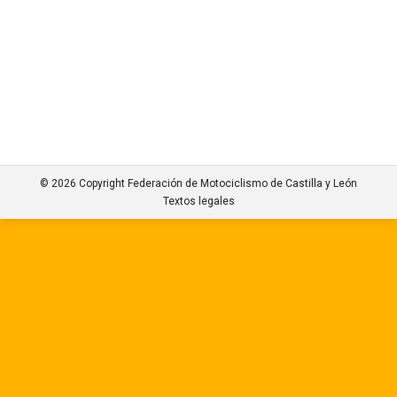
GRACIAS A TOD@S por representar CASTILLA Y
LEÓN , por vuestra lucha y trabajo de principio a fin
EQUIPAZO
© 2026 Copyright Federación de Motociclismo de Castilla y León
Textos legales