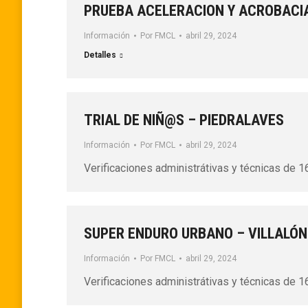
PRUEBA ACELERACION Y ACROBACI
Información
Por
FMCL
abril 29, 2024
Detalles
TRIAL DE NIÑ@S – PIEDRALAVES
Información
Por
FMCL
abril 29, 2024
Verificaciones administrátivas y técnicas de 1
SUPER ENDURO URBANO – VILLALÓ
Información
Por
FMCL
abril 29, 2024
Verificaciones administrátivas y técnicas de 