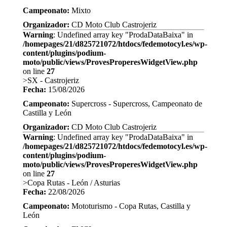
Campeonato:
Mixto
Organizador:
CD Moto Club Castrojeriz
Warning
: Undefined array key "ProdaDataBaixa" in
/homepages/21/d825721072/htdocs/fedemotocyl.es/wp-
content/plugins/podium-
moto/public/views/ProvesProperesWidgetView.php
on line
27
>SX - Castrojeriz
Fecha:
15/08/2026
Campeonato:
Supercross - Supercross, Campeonato de
Castilla y León
Organizador:
CD Moto Club Castrojeriz
Warning
: Undefined array key "ProdaDataBaixa" in
/homepages/21/d825721072/htdocs/fedemotocyl.es/wp-
content/plugins/podium-
moto/public/views/ProvesProperesWidgetView.php
on line
27
>Copa Rutas - León / Asturias
Fecha:
22/08/2026
Campeonato:
Mototurismo - Copa Rutas, Castilla y
León