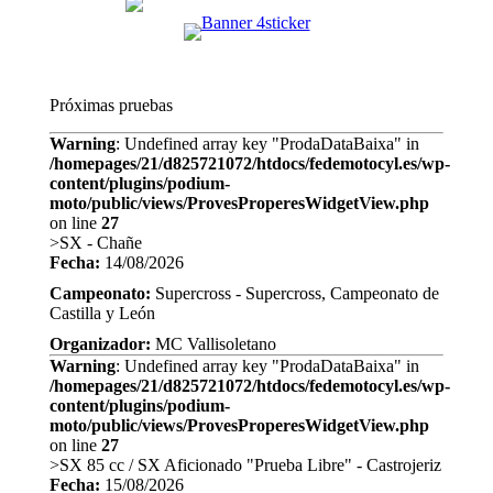
Próximas pruebas
Warning
: Undefined array key "ProdaDataBaixa" in
/homepages/21/d825721072/htdocs/fedemotocyl.es/wp-
content/plugins/podium-
moto/public/views/ProvesProperesWidgetView.php
on line
27
>SX - Chañe
Fecha:
14/08/2026
Campeonato:
Supercross - Supercross, Campeonato de
Castilla y León
Organizador:
MC Vallisoletano
Warning
: Undefined array key "ProdaDataBaixa" in
/homepages/21/d825721072/htdocs/fedemotocyl.es/wp-
content/plugins/podium-
moto/public/views/ProvesProperesWidgetView.php
on line
27
>SX 85 cc / SX Aficionado "Prueba Libre" - Castrojeriz
Fecha:
15/08/2026