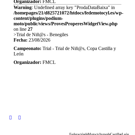
Organizador:
FMCL
Warning
: Undefined array key "ProdaDataBaixa" in
/homepages/21/d825721072/htdocs/fedemotocyl.es/wp-
content/plugins/podium-
moto/public/views/ProvesProperesWidgetView.php
on line
27
>Trial de Niñ@s - Benegiles
Fecha:
23/08/2026
Campeonato:
Trial - Trial de Niñ@s, Copa Castilla y
León
Organizador:
FMCL
Federación de Motociclismo de Castilla y León