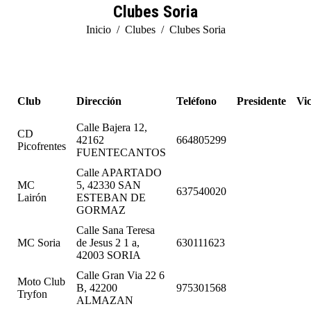
Clubes Soria
Estás aquí:
Inicio
Clubes
Clubes Soria
Club
Dirección
Teléfono
Presidente
Vic
Calle Bajera 12,
CD
42162
664805299
Picofrentes
FUENTECANTOS
Calle APARTADO
MC
5, 42330 SAN
637540020
Lairón
ESTEBAN DE
GORMAZ
Calle Sana Teresa
MC Soria
de Jesus 2 1 a,
630111623
42003 SORIA
Calle Gran Via 22 6
Moto Club
B, 42200
975301568
Tryfon
ALMAZAN