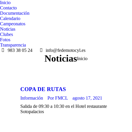
Inicio
Contacto
Documentación
Calendario
Campeonatos
Noticias
Clubes
Fotos
Transparencia
983 38 05 24
info@fedemotocyl.es
Noticias
Estás aquí:
Inicio
COPA DE RUTAS
Información
Por
FMCL
agosto 17, 2021
Salida de 09:30 a 10:30 en el Hotel restaurante
Sotopalacios