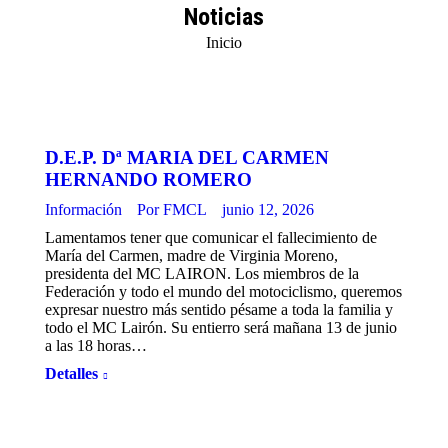
Noticias
Estás aquí:
Inicio
D.E.P. Dª MARIA DEL CARMEN
HERNANDO ROMERO
Información
Por
FMCL
junio 12, 2026
Lamentamos tener que comunicar el fallecimiento de
María del Carmen, madre de Virginia Moreno,
presidenta del MC LAIRON. Los miembros de la
Federación y todo el mundo del motociclismo, queremos
expresar nuestro más sentido pésame a toda la familia y
todo el MC Lairón. Su entierro será mañana 13 de junio
a las 18 horas…
Detalles