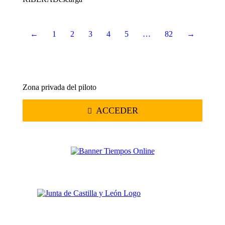
←
1
2
3
4
5
…
82
→
Zona privada del piloto
ACCEDER