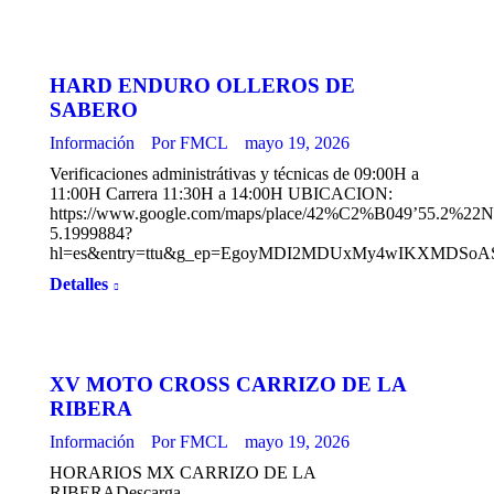
HARD ENDURO OLLEROS DE
SABERO
Información
Por
FMCL
mayo 19, 2026
Verificaciones administrátivas y técnicas de 09:00H a
11:00H Carrera 11:30H a 14:00H UBICACION:
https://www.google.com/maps/place/42%C2%B049’55.2%22
5.1999884?
hl=es&entry=ttu&g_ep=EgoyMDI2MDUxMy4wIKXMDS
Detalles
XV MOTO CROSS CARRIZO DE LA
RIBERA
Información
Por
FMCL
mayo 19, 2026
HORARIOS MX CARRIZO DE LA
RIBERADescarga