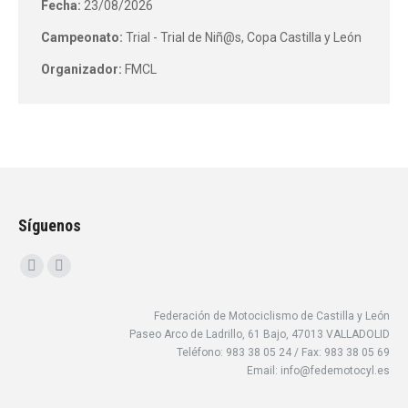
Fecha:
23/08/2026
Campeonato:
Trial - Trial de Niñ@s, Copa Castilla y León
Organizador:
FMCL
Síguenos
Encuéntranos en:
Facebook
Instagram
page
page
Federación de Motociclismo de Castilla y León
opens
opens
Paseo Arco de Ladrillo, 61 Bajo, 47013 VALLADOLID
in
in
Teléfono: 983 38 05 24 / Fax: 983 38 05 69
new
new
Email: info@fedemotocyl.es
window
window