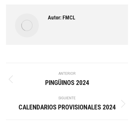
Autor:
FMCL
Navegación
ANTERIOR
PINGÜINOS 2024
Publicación
entre
anterior:
SIGUIENTE
publicaciones
CALENDARIOS PROVISIONALES 2024
Publicación
siguiente: