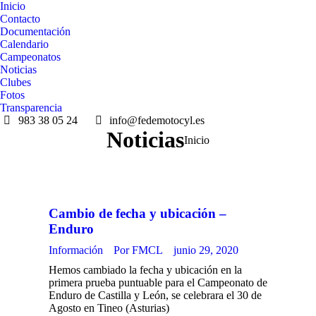
Inicio
Contacto
Documentación
Calendario
Campeonatos
Noticias
Clubes
Fotos
Transparencia
983 38 05 24
info@fedemotocyl.es
Noticias
Estás aquí:
Inicio
Cambio de fecha y ubicación –
Enduro
Información
Por
FMCL
junio 29, 2020
Hemos cambiado la fecha y ubicación en la
primera prueba puntuable para el Campeonato de
Enduro de Castilla y León, se celebrara el 30 de
Agosto en Tineo (Asturias)