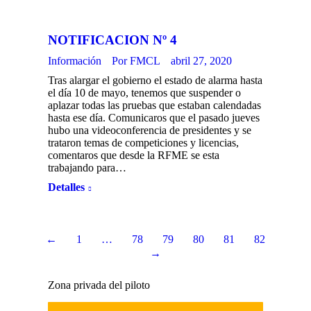
NOTIFICACION Nº 4
Información
Por
FMCL
abril 27, 2020
Tras alargar el gobierno el estado de alarma hasta
el día 10 de mayo, tenemos que suspender o
aplazar todas las pruebas que estaban calendadas
hasta ese día. Comunicaros que el pasado jueves
hubo una videoconferencia de presidentes y se
trataron temas de competiciones y licencias,
comentaros que desde la RFME se esta
trabajando para…
Detalles
←
1
…
78
79
80
81
82
→
Zona privada del piloto