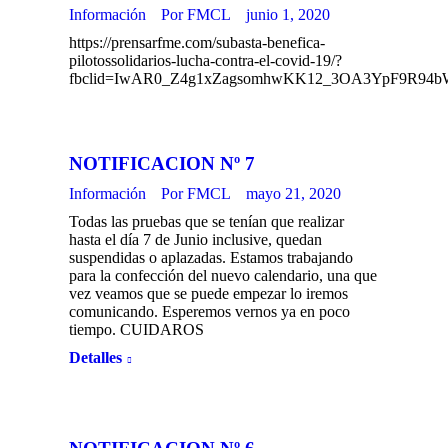
Información
Por
FMCL
junio 1, 2020
https://prensarfme.com/subasta-benefica-
pilotossolidarios-lucha-contra-el-covid-19/?
fbclid=IwAR0_Z4g1xZagsomhwKK12_3OA3YpF9R94b
NOTIFICACION Nº 7
Información
Por
FMCL
mayo 21, 2020
Todas las pruebas que se tenían que realizar
hasta el día 7 de Junio inclusive, quedan
suspendidas o aplazadas. Estamos trabajando
para la confección del nuevo calendario, una que
vez veamos que se puede empezar lo iremos
comunicando. Esperemos vernos ya en poco
tiempo. CUIDAROS
Detalles