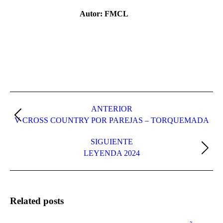
Autor:
FMCL
Navegación
entre
ANTERIOR
Publicación
V CROSS COUNTRY POR PAREJAS – TORQUEMADA
publicaciones
anterior:
SIGUIENTE
Publicación
LEYENDA 2024
siguiente:
Related posts