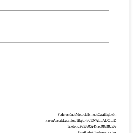
Federación de Motociclismo de Castilla y León
Paseo Arco de Ladrillo, 61 Bajo, 47013 VALLADOLID
Teléfono: 983 38 05 24 / Fax: 983 38 05 69
Email: info@fedemotocyl.es