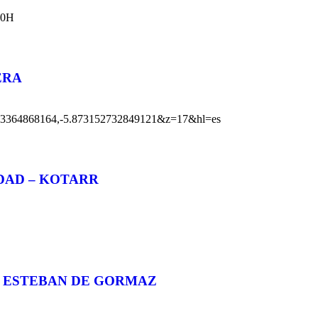
:30H
ERA
33364868164,-5.873152732849121&z=17&hl=es
DAD – KOTARR
 ESTEBAN DE GORMAZ