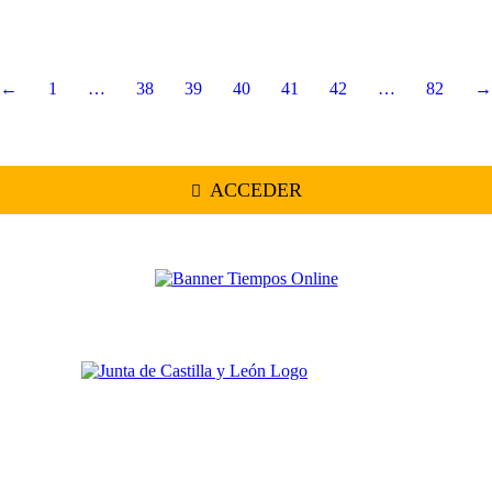
←
1
…
38
39
40
41
42
…
82
→
ACCEDER