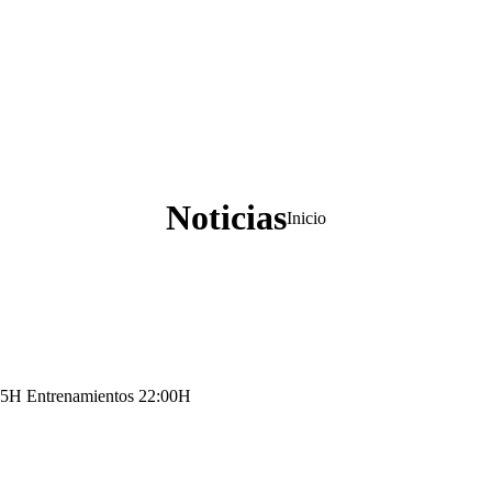
Noticias
Estás aquí:
Inicio
1:45H Entrenamientos 22:00H