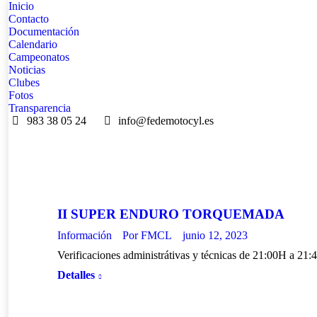
Inicio
Contacto
Documentación
Calendario
Campeonatos
Noticias
Clubes
Fotos
Transparencia
983 38 05 24
info@fedemotocyl.es
II SUPER ENDURO TORQUEMADA
Información
Por
FMCL
junio 12, 2023
Verificaciones administrátivas y técnicas de 21:00H a 2
Detalles