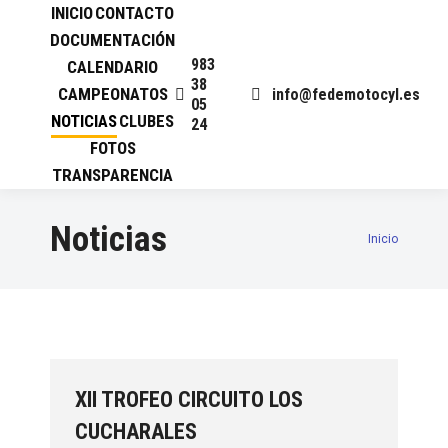
INICIO
CONTACTO
DOCUMENTACIÓN
983
CALENDARIO
38
CAMPEONATOS
info@fedemotocyl.es
05
NOTICIAS
CLUBES
24
FOTOS
TRANSPARENCIA
Noticias
Inicio
Estás aquí:
XII TROFEO CIRCUITO LOS
CUCHARALES