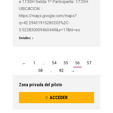
a 17:30H Salida 1º Participante: 17:35H
UBICACION :
https://maps.google.com/maps?
q=42.29431915283203%2C-
5.522830009460449&z=17&hl=es
Detalles
←
1
…
54
55
56
57
58
…
82
→
Zona privada del piloto
ACCEDER