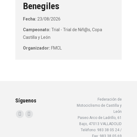
Benegiles
Fecha:
23/08/2026
Campeonato:
Trial - Trial de Niñ@s, Copa
Castilla y León
Organizador:
FMCL
Síguenos
Federación de
Motociclismo de Castilla y
León
Encuéntranos en:
Facebook
Instagram
Paseo Arco de Ladrillo, 61
Bajo, 47013 VALLADOLID
page
page
Teléfono: 983 38 05 24 /
opens
opens
Fax: 983 38 05 69