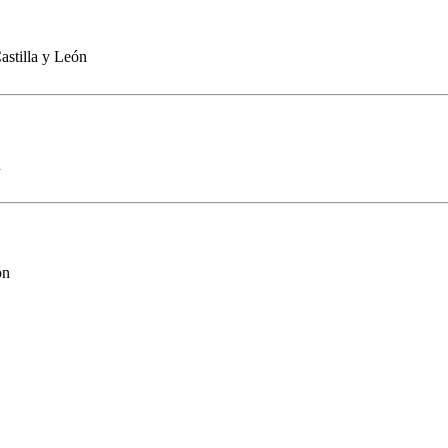
stilla y León
n
ón