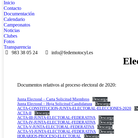
Inicio
Contacto
Documentación
Calendario
Campeonatos
Noticias
Clubes
Fotos
Transparencia
983 38 05 24
info@fedemotocyl.es
Ele
Documentos relativos al proceso electoral de 2020:
Junta Electoral – Carta Solicitud Miembros
Descarga
Junta Electoral – Hoja Solicitud Candidatura
Descarga
ACTA-CONSTITUCION-JUNTA-ELECTORAL-ELECCIONES-2020
De
ACTA-II
Descarga
ACTA-III-JUNTA-ELECTORAL-FEDERATIVA
Descarga
ACTA-IV-JUNTA-ELECTORAL-FEDERATIVA
Descarga
ACTA-V-JUNTA-ELECTORAL-FEDERATIVA
Descarga
ACTA-VI-JUNTA-ELECTORAL-FEDERATIVA
Descarga
HORARIOS-PROCESO-ELECTORAL
Descarga