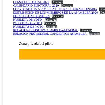
CENSO-ELECTORAL-2020
Descarga
CALENDARIO-ELECTORAL-2020
Descarga
CONVOCATORIA-ASAMBLEA-GENERAL-EXTRAORDINARIA
Des
DISTRIBUCION-DE-LOS-MIEMBROS-DE-LA-ASAMBLEA-2020
Des
HOJAS-DE-CANDIDATURA
Descarga
PAPELETA-DE-VOTO-
Descarga
PAPELETA-DE-VOTO
Descarga
PAPELETAS-DE-VOTO
Descarga
RELACION-DEFINITIVA-ASAMBLEA-GENERAL
Descarga
RELACION-PROVISIONAL-CANDIDATOS-ASAMBLEA
Descarga
Zona privada del piloto