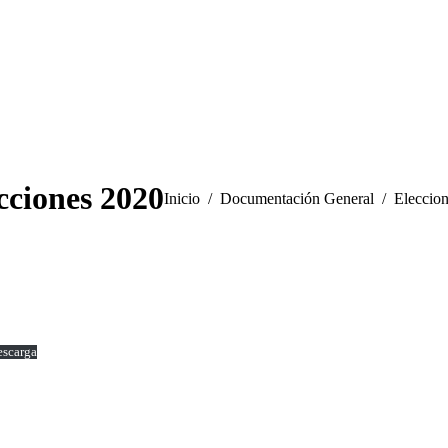
cciones 2020
Estás aquí:
Inicio
Documentación General
Eleccio
scarga