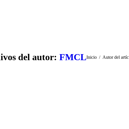
ivos del autor:
FMCL
Estás aquí:
Inicio
Autor del art