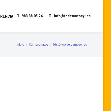
RENCIA
983 38 05 24
info@fedemotocyl.es
Inicio
Campeonatos
Histórico de campeones
Estás aquí: