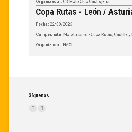
Organizador:
CD Moto Club Castrojeriz
Copa Rutas - León / Asturi
Fecha:
22/08/2026
Campeonato:
Mototurismo - Copa Rutas, Castilla y
Organizador:
FMCL
Síguenos
Encuéntranos en:
Facebook
Instagram
page
page
opens
opens