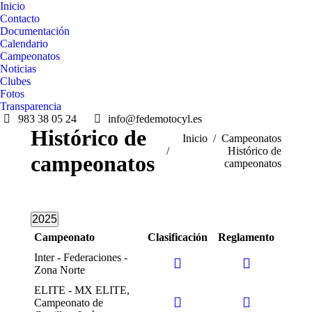
Inicio
Contacto
Documentación
Calendario
Campeonatos
Noticias
Clubes
Fotos
Transparencia
983 38 05 24
info@fedemotocyl.es
Histórico de
Estás aquí:
Inicio
Campeonatos
Histórico de
campeonatos
campeonatos
2025
Campeonato
Clasificación
Reglamento
Inter - Federaciones -
Zona Norte
ELITE - MX ELITE,
Campeonato de