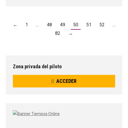
←
1
…
48
49
50
51
52
…
82
→
Zona privada del piloto
ACCEDER