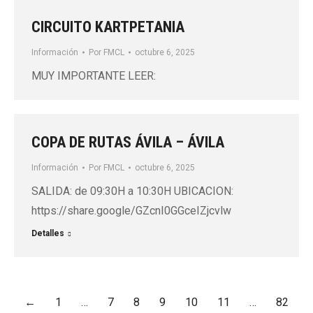
CIRCUITO KARTPETANIA
Información
Por
FMCL
octubre 6, 2025
MUY IMPORTANTE LEER:
COPA DE RUTAS ÁVILA – ÁVILA
Información
Por
FMCL
octubre 6, 2025
SALIDA: de 09:30H a 10:30H UBICACION:
https://share.google/GZcnI0GGceIZjcvlw
Detalles
←
1
…
7
8
9
10
11
…
82