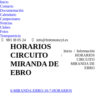
Inicio
Contacto
Documentación
Calendario
Campeonatos
Noticias
Clubes
Fotos
Transparencia
983 38 05 24
info@fedemotocyl.es
HORARIOS
Estás aquí:
Inicio
Información
CIRCUITO
HORARIOS
CIRCUITO
MIRANDA DE
MIRANDA DE
EBRO
EBRO
6-MIRANDA-EBRO-10-7-HORARIOS