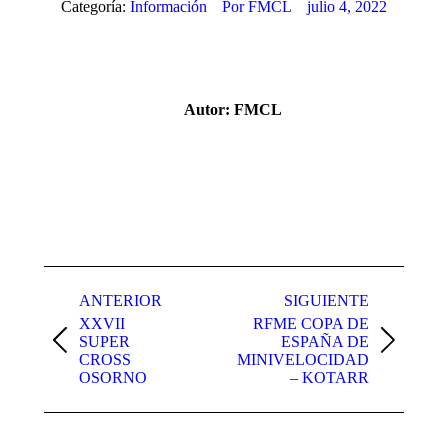
Categoría:
Información
Por
FMCL
julio 4, 2022
Autor:
FMCL
Navegación
entre
ANTERIOR
SIGUIENTE
XXVII
RFME COPA DE
publicaciones
SUPER
ESPAÑA DE
Publicación
Publicación
CROSS
MINIVELOCIDAD
anterior:
siguiente:
OSORNO
– KOTARR