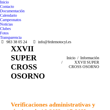
Inicio
Contacto
Documentación
Calendario
Campeonatos
Noticias
Clubes
Fotos
Transparencia
983 38 05 24
info@fedemotocyl.es
XXVII
SUPER
Estás aquí:
Inicio
Información
XXVII SUPER
CROSS
CROSS OSORNO
OSORNO
Verificaciones administrativas y