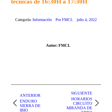
técnicas de 16:30H a 17:30H
Categoría:
Información
Por
FMCL
julio 4, 2022
Autor:
FMCL
Navegación
entre
SIGUIENTE
ANTERIOR
HORARIOS
publicaciones
ENDURO
CIRCUITO
Publicación
Publicación
SIERRA DE
MIRANDA DE
anterior:
siguiente:
IBIO