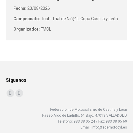
Fecha:
23/08/2026
Campeonato:
Trial - Trial de Niñ@s, Copa Castilla y León
Organizador:
FMCL
Síguenos
Encuéntranos en:
Facebook
Instagram
page
page
Federación de Motociclismo de Castilla y León
opens
opens
Paseo Arco de Ladrillo, 61 Bajo, 47013 VALLADOLID
in
in
Teléfono: 983 38 05 24 / Fax: 983 38 05 69
new
new
Email: info@fedemotocyl.es