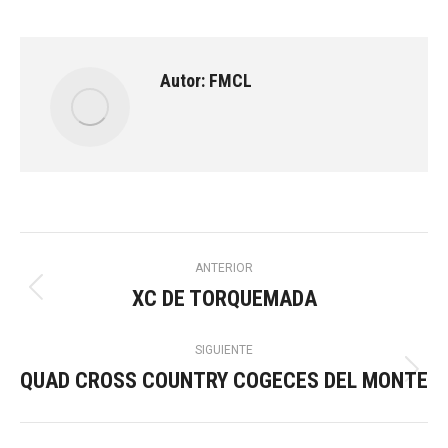
Autor:
FMCL
Navegación
ANTERIOR
XC DE TORQUEMADA
Publicación
entre
anterior:
SIGUIENTE
publicaciones
QUAD CROSS COUNTRY COGECES DEL MONTE
Publicación
siguiente: