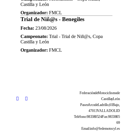
Castilla y León
Organizador:
FMCL
Trial de Niñ@s - Benegiles
Fecha:
23/08/2026
Campeonato:
Trial - Trial de Niñ@s, Copa
Castilla y León
Organizador:
FMCL
Federación de Motociclismo de
Castilla y León
Paseo Arco de Ladrillo, 61 Bajo,
47013 VALLADOLID
Teléfono: 983 38 05 24 / Fax: 983 38 05
69
Email: info@fedemotocyl.es