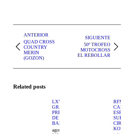
Navegación
entre
ANTERIOR
SIGUIENTE
QUAD CROSS
publicaciones
50º TROFEO
COUNTRY
Publicación
Publicación
MOTOCROSS
MERIN
anterior:
siguiente:
EL REBOLLAR
(GOZON)
Related posts
LXV
RFME
GRAN
CAMPEO
PREMIO
ESPAÑA
DE LA
SUPERM
BAÑEZA
CIRCUIT
KOTARR
agosto 3,