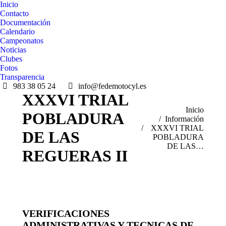
Inicio
Contacto
Documentación
Calendario
Campeonatos
Noticias
Clubes
Fotos
Transparencia
983 38 05 24
info@fedemotocyl.es
XXXVI TRIAL
Estás aquí:
Inicio
POBLADURA
Información
XXXVI TRIAL
DE LAS
POBLADURA
DE LAS…
REGUERAS II
VERIFICACIONES
ADMINISTRATIVAS Y TECNICAS DE