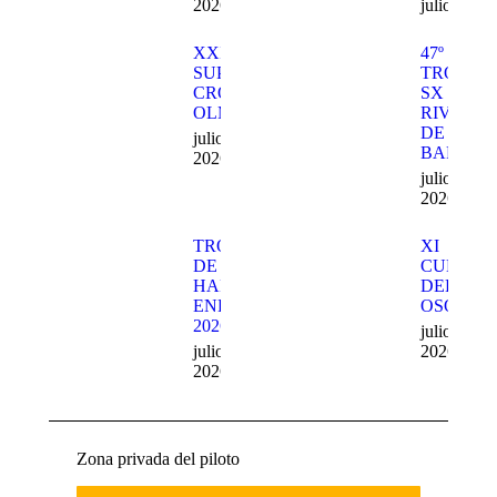
2026
julio 27, 
XXII
47º
SUPER
TROFEO
CROSS
SX
OLMEDO
RIVILLA
DE
julio 27,
BARAJA
2026
julio 27,
2026
TROFEO
XI
DE
CUEVA
HARD
DEL
ENDURO
OSO
2026
julio 20,
julio 22,
2026
2026
Zona privada del piloto