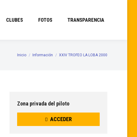
CLUBES
FOTOS
TRANSPARENCIA
Inicio
Información
XXIV TROFEO LA LOBA 2000
Estás aquí:
Zona privada del piloto
ACCEDER