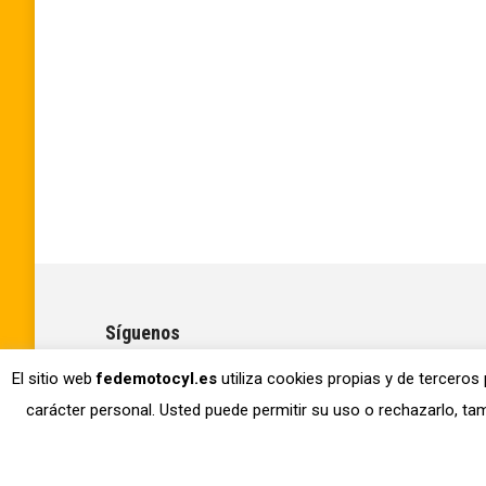
Síguenos
El sitio web
fedemotocyl.es
utiliza cookies propias y de terceros
Encuéntranos en:
Facebook
Instagram
carácter personal. Usted puede permitir su uso o rechazarlo, 
page
page
opens
opens
in
in
© 2026 Copyright Federación de Motociclismo de Castilla y Le