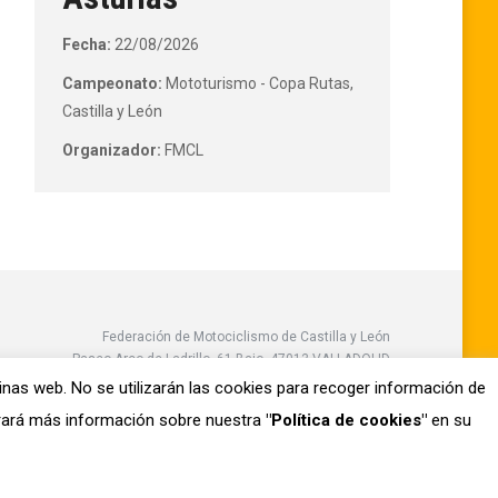
Fecha:
22/08/2026
Campeonato:
Mototurismo - Copa Rutas,
Castilla y León
Organizador:
FMCL
Federación de Motociclismo de Castilla y León
Paseo Arco de Ladrillo, 61 Bajo, 47013 VALLADOLID
Teléfono: 983 38 05 24 / Fax: 983 38 05 69
ginas web. No se utilizarán las cookies para recoger información de
Email: info@fedemotocyl.es
trará más información sobre nuestra
"Política de cookies"
en su
Aviso legal
Política de privacidad
Política de cookies