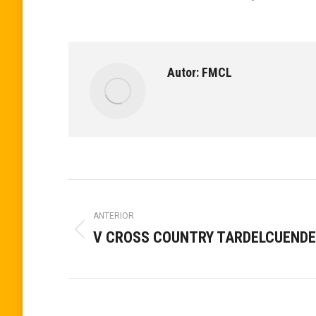
Autor:
FMCL
Navegación
ANTERIOR
entre
V CROSS COUNTRY TARDELCUENDE
Publicación
anterior:
publicaciones