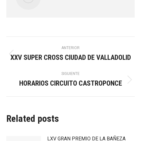
Navegación
ANTERIOR
XXV SUPER CROSS CIUDAD DE VALLADOLID
Publicación
entre
anterior:
SIGUIENTE
publicaciones
HORARIOS CIRCUITO CASTROPONCE
Publicación
siguiente:
Related posts
LXV GRAN PREMIO DE LA BAÑEZA