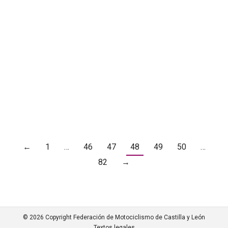
Nos ha comunicado el club organizador que no ha
conseguido la autorización para poder realizar la
prueba, por lo que no le queda más remedio que
suspenderla, nos comunica también que ya no se
va a poder volver a realizar la prueba en esa
localidad Esta carrera se sustituirá por otra y se
realizará el…
←
1
…
46
47
48
49
50
…
82
→
© 2026 Copyright Federación de Motociclismo de Castilla y León
Textos legales