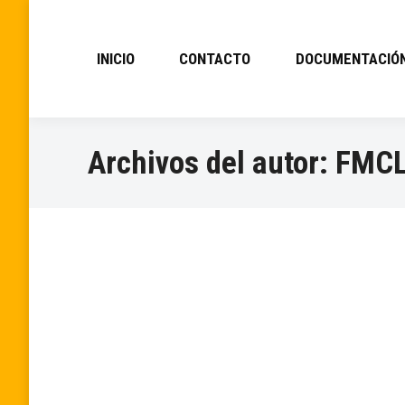
INICIO
CONTACTO
DOCUMENTACIÓ
Archivos del autor:
FMC
ASAMBLEA GENERAL 2025
Información
Por
FMCL
enero 15, 2026
GALA DE CAMPEONES 2025