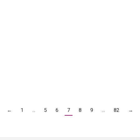
– LA BAÑEZA
8:00H a 20:00H (EN LAS PISCINAS) DOMINGO: Verificaciones admi
←
1
…
5
6
7
8
9
…
82
→