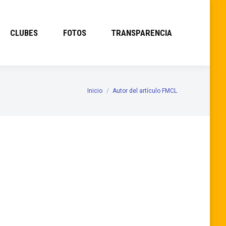
CLUBES
FOTOS
TRANSPARENCIA
Inicio
Autor del artículo FMCL
Estás aquí:
 esepecialidades. Informaremos de lo que se