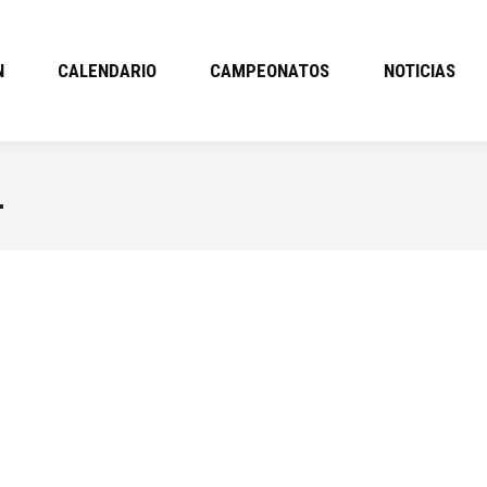
N
CALENDARIO
CAMPEONATOS
NOTICIAS
L
el día 12 de abril quedan suspendidas o aplazadas en todas las