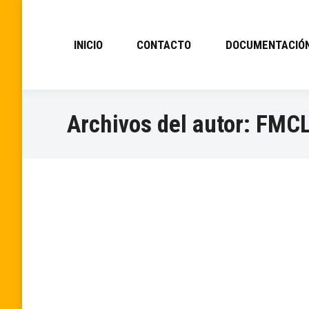
INICIO
CONTACTO
DOCUMENTACIÓ
Archivos del autor:
FMC
Notificación Nº 2
Información
Por
FMCL
marzo 24, 2020
Las pruebas que se tenían que realizar hasta 
haga cuando acabe esta situación.