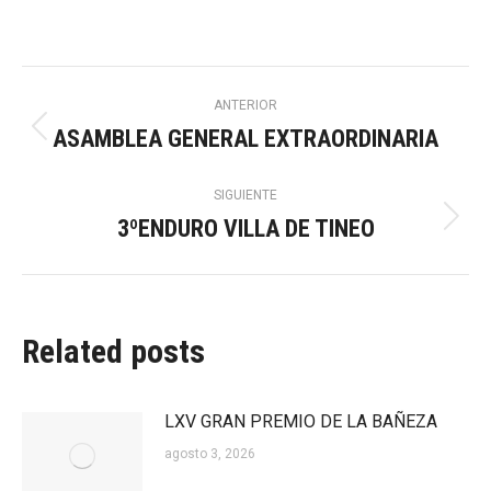
Navegación
ANTERIOR
ASAMBLEA GENERAL EXTRAORDINARIA
Publicación
entre
anterior:
SIGUIENTE
publicaciones
3ºENDURO VILLA DE TINEO
Publicación
siguiente:
Related posts
LXV GRAN PREMIO DE LA BAÑEZA
agosto 3, 2026