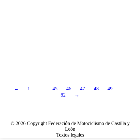
←
1
…
45
46
47
48
49
…
82
→
© 2026 Copyright Federación de Motociclismo de Castilla y
León
Textos legales