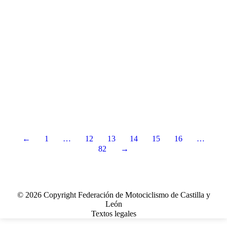
←
1
…
12
13
14
15
16
…
82
→
© 2026 Copyright Federación de Motociclismo de Castilla y
León
Textos legales