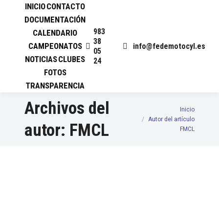
INICIO
CONTACTO
DOCUMENTACIÓN
983
CALENDARIO
38
CAMPEONATOS
info@fedemotocyl.es
05
NOTICIAS
CLUBES
24
FOTOS
TRANSPARENCIA
Archivos del
Inicio
Estás aquí:
Autor del artículo
autor:
FMCL
FMCL
FELICITACION DE LOS
CAMPEONATOS, COPAS Y