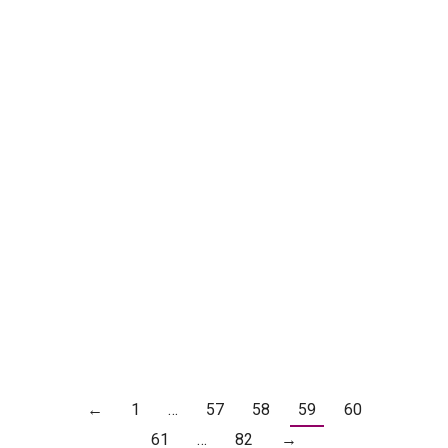
Información
Por
FMCL
noviembre 8, 2021
II CROSS COUNTRY HONTORIA
DEL PINAR
Información
Por
FMCL
noviembre 8, 2021
Ubicacion :
https://maps.app.goo.gl/oLjk8i3HbWViavfL8
CLASICAS: Verificaciones administrativas
y técnicas de 09:00H A 10:00H MOTOS:
Verificaciones administrativas y técnicas
de 10:30H A 12:00H
←
1
…
57
58
59
60
61
…
82
→