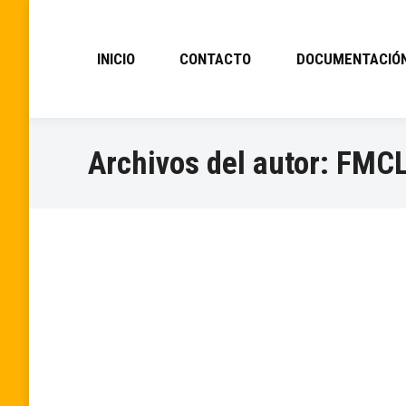
INICIO
CONTACTO
DOCUMENTACIÓ
Archivos del autor:
FMC
HORARIOS CIRCUITO QUERCUS
Información
Por
FMCL
junio 17, 2024
MOTO CROSS SEGOVIA