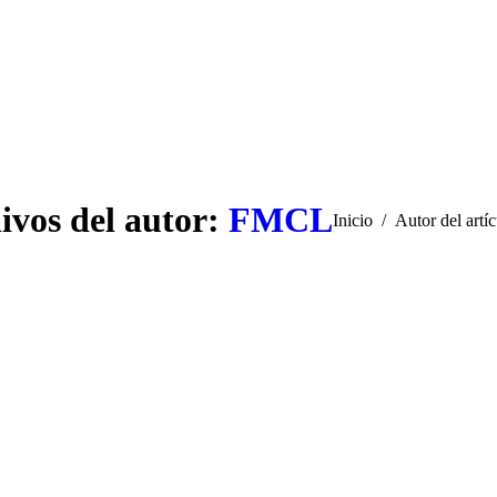
ivos del autor:
FMCL
Estás aquí:
Inicio
Autor del art