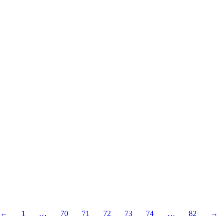
←
1
…
70
71
72
73
74
…
82
→