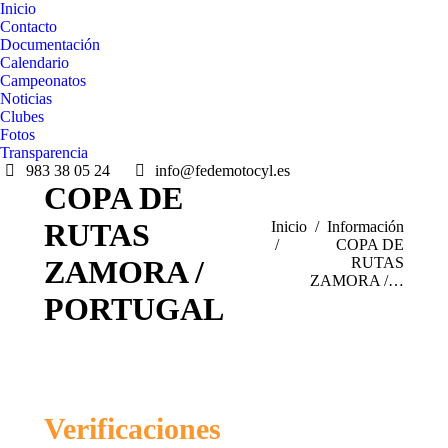
Inicio
Contacto
Documentación
Calendario
Campeonatos
Noticias
Clubes
Fotos
Transparencia
983 38 05 24
info@fedemotocyl.es
COPA DE
RUTAS
Estás aquí:
Inicio
Información
COPA DE
ZAMORA /
RUTAS
ZAMORA /…
PORTUGAL
Verificaciones