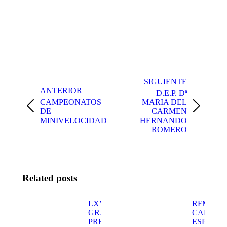
Navegación
entre
SIGUIENTE
ANTERIOR
D.E.P. Dª
publicaciones
CAMPEONATOS
MARIA DEL
Publicación
Publicación
DE
CARMEN
anterior:
siguiente:
MINIVELOCIDAD
HERNANDO
ROMERO
Related posts
LXV
RFME
GRAN
CAMPEO
PREMIO
ESPAÑA