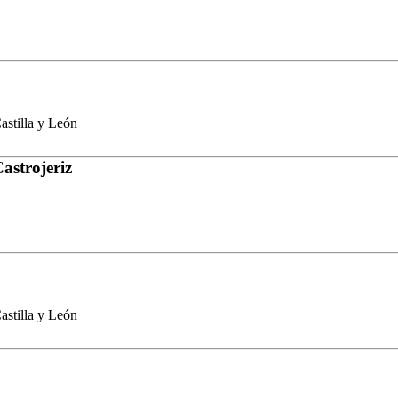
stilla y León
astrojeriz
stilla y León