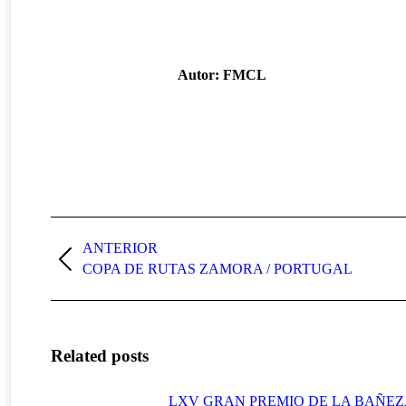
Autor:
FMCL
Navegación
entre
ANTERIOR
Publicación
COPA DE RUTAS ZAMORA / PORTUGAL
publicaciones
anterior:
Related posts
LXV GRAN PREMIO DE LA BAÑE