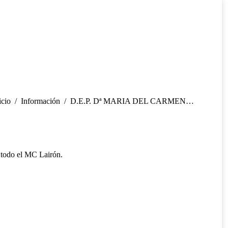
tás aquí:
icio
Información
D.E.P. Dª MARIA DEL CARMEN…
 todo el MC Lairón.