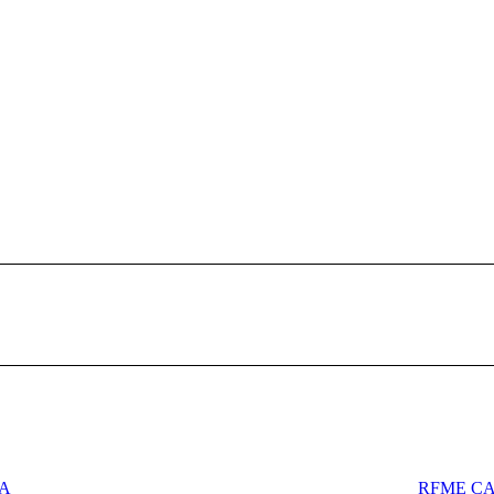
Publicación
siguiente:
ZA
RFME CA