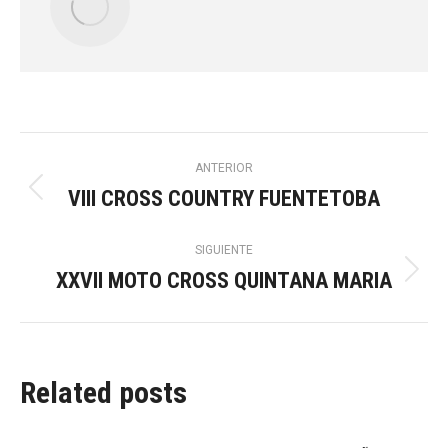
Navegación
ANTERIOR
VIII CROSS COUNTRY FUENTETOBA
Publicación
entre
anterior:
SIGUIENTE
publicaciones
XXVII MOTO CROSS QUINTANA MARIA
Publicación
siguiente:
Related posts