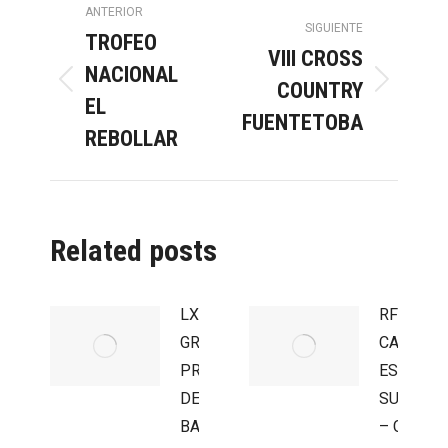
Navegación
ANTERIOR
SIGUIENTE
TROFEO
entre
VIII CROSS
NACIONAL
COUNTRY
Publicación
Publicación
EL
publicaciones
anterior:
siguiente:
FUENTETOBA
REBOLLAR
Related posts
LXV
RFME
GRAN
CAMPEO
PREMIO
ESPAÑA
DE LA
SUPERM
BAÑEZA
– CIRCUI