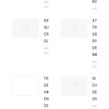
KOTARR
agosto 3,
2026
julio 27, 202
XXII
47º
SUPER
TROFEO
CROSS
SX
OLMEDO
RIVILLA
DE
julio 27,
2026
BARAJAS
julio 27,
2026
TROFEO
XI
DE
CUEVA
HARD
DEL
ENDURO
OSO
2026
julio 20,