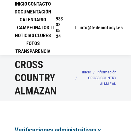
INICIO
CONTACTO
DOCUMENTACIÓN
983
CALENDARIO
38
CAMPEONATOS
info@fedemotocyl.es
05
NOTICIAS
CLUBES
24
FOTOS
TRANSPARENCIA
CROSS
Inicio
Información
Estás aquí:
COUNTRY
CROSS COUNTRY
ALMAZAN
ALMAZAN
Verificaciones administrátivas y