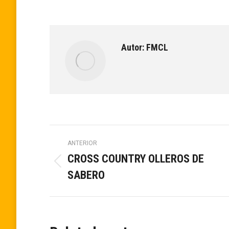
Autor:
FMCL
Navegación
ANTERIOR
CROSS COUNTRY OLLEROS DE
entre
Publicación
SABERO
anterior:
publicaciones