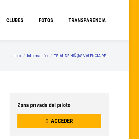
CLUBES
FOTOS
TRANSPARENCIA
Inicio
Información
TRIAL DE NIÑ@S VALENCIA DE…
Estás aquí:
Zona privada del piloto
ACCEDER