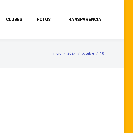
CLUBES
FOTOS
TRANSPARENCIA
Inicio
2024
octubre
10
Estás aquí:
spendida por los organizadores. Las
 y la del Interprovincial se…