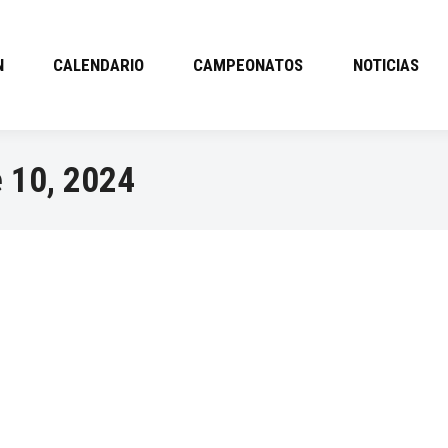
N
CALENDARIO
CAMPEONATOS
NOTICIAS
 10, 2024
PENDIDO)
 Esteban de Gormaz (SO) el próximo día 20 de octubre, queda su
 27 en Aranda de Duero, la de Master a La Loba 2000 en diciembre