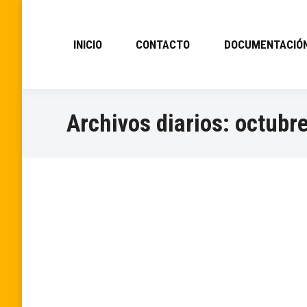
INICIO
CONTACTO
DOCUMENTACIÓ
Archivos diarios:
octubre
MX SAN ESTEBAN DE GORMAZ (SUS
Información
Por
FMCL
octubre 10, 2024
La prueba de MX que se iba a disputar en San
categorías de 125 y Alevín se trasladan al día