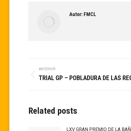
Autor:
FMCL
Navegación
ANTERIOR
TRIAL GP – POBLADURA DE LAS R
Publicación
entre
anterior:
publicaciones
Related posts
LXV GRAN PREMIO DE LA BA