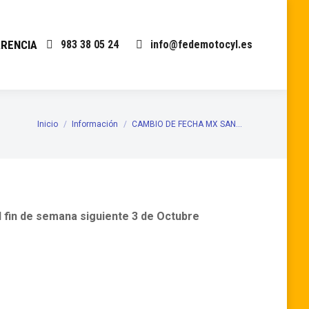
RENCIA
983 38 05 24
info@fedemotocyl.es
Inicio
Información
CAMBIO DE FECHA MX SAN…
Estás aquí:
al fin de semana siguiente 3 de Octubre