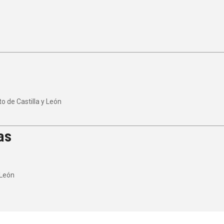
 de Castilla y León
as
 León