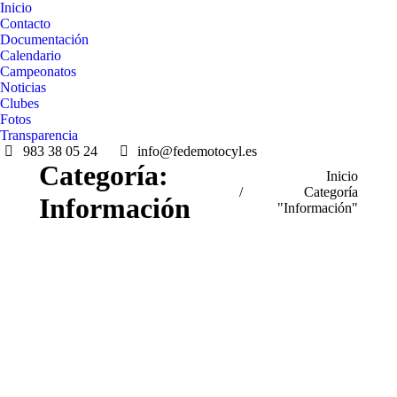
Inicio
Contacto
Documentación
Calendario
Campeonatos
Noticias
Clubes
Fotos
Transparencia
983 38 05 24
info@fedemotocyl.es
Categoría:
Estás aquí:
Inicio
Categoría
Información
"Información"