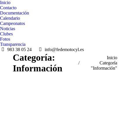
Inicio
Contacto
Documentación
Calendario
Campeonatos
Noticias
Clubes
Fotos
Transparencia
983 38 05 24
info@fedemotocyl.es
Categoría:
Estás aquí:
Inicio
Categoría
Información
"Información"