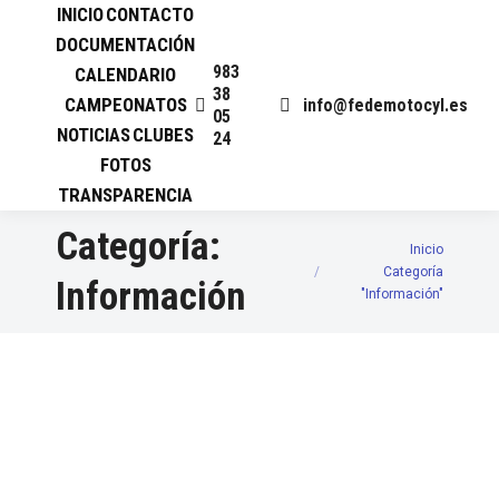
INICIO
CONTACTO
DOCUMENTACIÓN
983
CALENDARIO
38
CAMPEONATOS
info@fedemotocyl.es
05
NOTICIAS
CLUBES
24
FOTOS
TRANSPARENCIA
Categoría:
Inicio
Estás aquí:
Categoría
Información
"Información"
II CROSS COUNTRY
VILLARMENTERO DE ESGUEVA