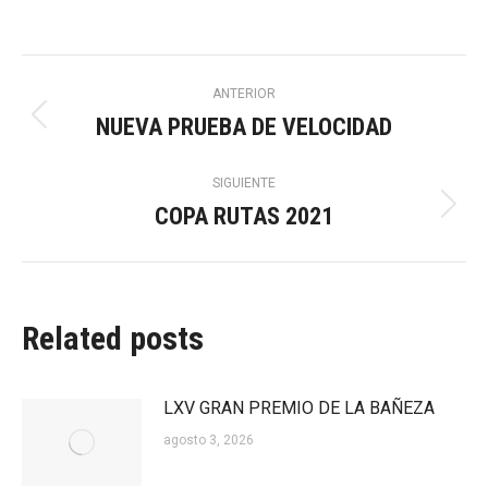
Navegación
ANTERIOR
NUEVA PRUEBA DE VELOCIDAD
Publicación
entre
anterior:
SIGUIENTE
publicaciones
COPA RUTAS 2021
Publicación
siguiente:
Related posts
LXV GRAN PREMIO DE LA BAÑEZA
agosto 3, 2026