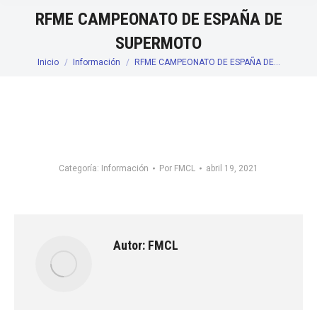
RFME CAMPEONATO DE ESPAÑA DE
SUPERMOTO
Inicio
Información
RFME CAMPEONATO DE ESPAÑA DE…
Estás aquí:
Categoría:
Información
Por
FMCL
abril 19, 2021
Autor:
FMCL