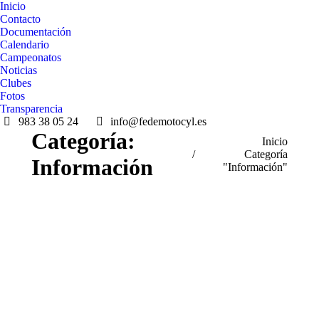
Inicio
Contacto
Documentación
Calendario
Campeonatos
Noticias
Clubes
Fotos
Transparencia
983 38 05 24
info@fedemotocyl.es
Categoría:
Estás aquí:
Inicio
Categoría
Información
"Información"