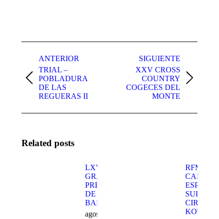
Navegación
entre
ANTERIOR
SIGUIENTE
TRIAL –
XXV CROSS
publicaciones
POBLADURA
COUNTRY
Publicación
Publicación
DE LAS
COGECES DEL
anterior:
siguiente:
REGUERAS II
MONTE
Related posts
LXV
RFME
GRAN
CAMPEO
PREMIO
ESPAÑA
DE LA
SUPERM
BAÑEZA
CIRCUIT
KOTARR
agosto 3,