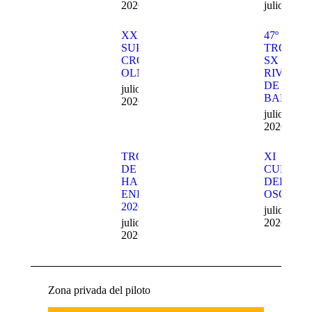
2026
julio 27, 
XXII
47º
SUPER
TROFEO
CROSS
SX
OLMEDO
RIVILLA
DE
julio 27,
BARAJA
2026
julio 27,
2026
TROFEO
XI
DE
CUEVA
HARD
DEL
ENDURO
OSO
2026
julio 20,
julio 22,
2026
2026
Zona privada del piloto