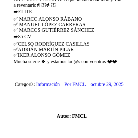
a reventarlo🤟🏻🤟🏻
➡️ELITE
✅ MARCO ALONSO RÁBANO
✅ MANUEL LÓPEZ CARRERAS
✅ MARCOS GUTIÉRREZ SÁNCHEZ
➡️85 CV
✅CELSO RODRÍGUEZ CASILLAS
✅ADRIÁN MARTÍN PILAR
✅IKER ALONSO GÓMEZ
Mucha suerte 🍀 y estamos tod@s con vosotros ❤️❤️
Categoría:
Información
Por
FMCL
octubre 29, 2025
Autor:
FMCL