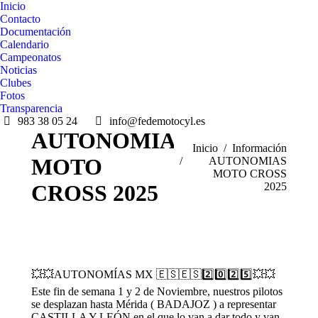
Inicio
Contacto
Documentación
Calendario
Campeonatos
Noticias
Clubes
Fotos
Transparencia
983 38 05 24
info@fedemotocyl.es
AUTONOMIAS
Estás aquí:
Inicio
Información
MOTO
AUTONOMIAS
MOTO CROSS
2025
CROSS 2025
💥💥AUTONOMÍAS MX 🇪🇸🇪🇸2️⃣0️⃣2️⃣5️⃣💥💥
Este fin de semana 1 y 2 de Noviembre, nuestros pilotos
se desplazan hasta Mérida ( BADAJOZ ) a representar
CASTILLA Y LEÓN en el que lo van a dar todo y van