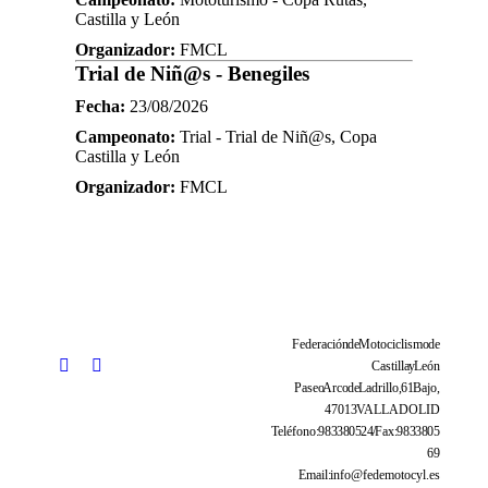
Castilla y León
Organizador:
FMCL
Trial de Niñ@s - Benegiles
Fecha:
23/08/2026
Campeonato:
Trial - Trial de Niñ@s, Copa
Castilla y León
Organizador:
FMCL
Federación de Motociclismo de
Castilla y León
Paseo Arco de Ladrillo, 61 Bajo,
47013 VALLADOLID
Teléfono: 983 38 05 24 / Fax: 983 38 05
69
Email: info@fedemotocyl.es