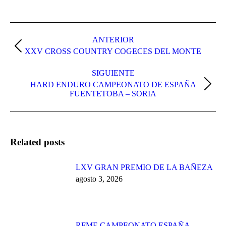
Navegación
entre
ANTERIOR
Publicación
XXV CROSS COUNTRY COGECES DEL MONTE
publicaciones
anterior:
SIGUIENTE
HARD ENDURO CAMPEONATO DE ESPAÑA
Publicación
FUENTETOBA – SORIA
siguiente:
Related posts
LXV GRAN PREMIO DE LA BAÑEZA
agosto 3, 2026
RFME CAMPEONATO ESPAÑA