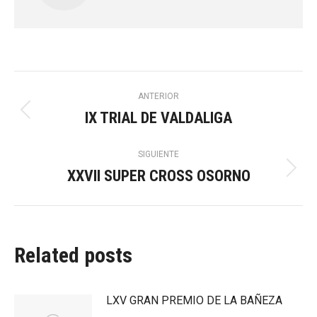
Navegación
ANTERIOR
IX TRIAL DE VALDALIGA
Publicación
entre
anterior:
SIGUIENTE
publicaciones
XXVII SUPER CROSS OSORNO
Publicación
siguiente:
Related posts
LXV GRAN PREMIO DE LA BAÑEZA