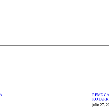
Publicación
siguiente:
ZA
RFME CA
KOTARR
julio 27, 