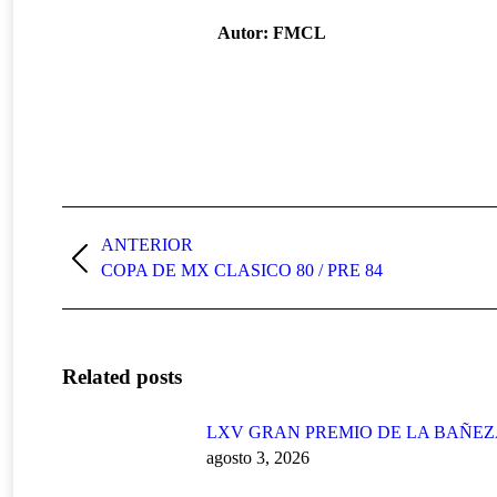
Autor:
FMCL
Navegación
entre
ANTERIOR
Publicación
COPA DE MX CLASICO 80 / PRE 84
publicaciones
anterior:
Related posts
LXV GRAN PREMIO DE LA BAÑE
agosto 3, 2026