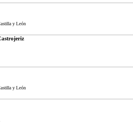
stilla y León
astrojeriz
stilla y León
n