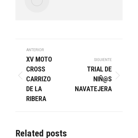
Navegación
ANTERIOR
XV MOTO
entre
SIGUIENTE
CROSS
TRIAL DE
CARRIZO
NIÑ@S
publicaciones
Publicación
Publicación
anterior:
siguiente:
DE LA
NAVATEJERA
RIBERA
Related posts