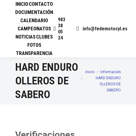
INICIO
CONTACTO
DOCUMENTACIÓN
983
CALENDARIO
38
CAMPEONATOS
info@fedemotocyl.es
05
NOTICIAS
CLUBES
24
FOTOS
TRANSPARENCIA
HARD ENDURO
Inicio
Información
Estás aquí:
OLLEROS DE
HARD ENDURO
OLLEROS DE
SABERO
SABERO
Verificaciones