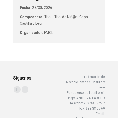
Fecha:
23/08/2026
Campeonato:
Trial - Trial de Niñ@s, Copa
Castilla y León
Organizador:
FMCL
Síguenos
Federación de
Motociclismo de Castilla y
León
Encuéntranos en:
Facebook
Instagram
Paseo Arco de Ladrillo, 61
Bajo, 47013 VALLADOLID
page
page
Teléfono: 983 38 05 24 /
opens
opens
Fax: 983 38 05 69
in
in
Email: